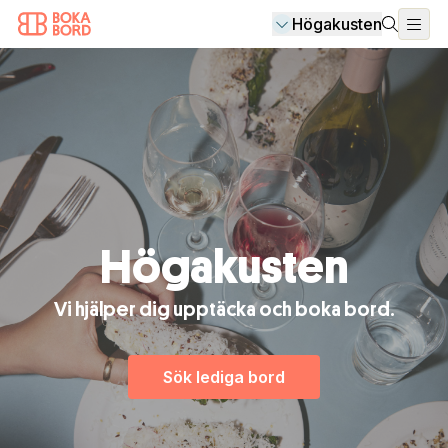
Högakusten
Högakusten
Vi hjälper dig upptäcka och boka bord.
Sök lediga bord