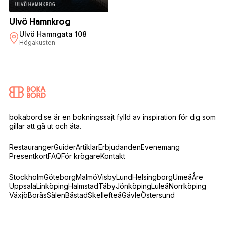
Ulvö Hamnkrog
Ulvö Hamngata 108
Högakusten
bokabord.se är en bokningssajt fylld av inspiration för dig som
gillar att gå ut och äta.
Restauranger
Guider
Artiklar
Erbjudanden
Evenemang
Presentkort
FAQ
För krögare
Kontakt
Stockholm
Göteborg
Malmö
Visby
Lund
Helsingborg
Umeå
Åre
Uppsala
Linköping
Halmstad
Täby
Jönköping
Luleå
Norrköping
Växjö
Borås
Sälen
Båstad
Skellefteå
Gävle
Östersund