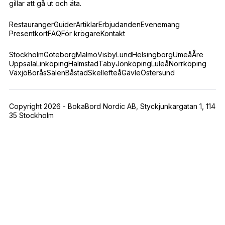
gillar att gå ut och äta.
Restauranger
Guider
Artiklar
Erbjudanden
Evenemang
Presentkort
FAQ
För krögare
Kontakt
Stockholm
Göteborg
Malmö
Visby
Lund
Helsingborg
Umeå
Åre
Uppsala
Linköping
Halmstad
Täby
Jönköping
Luleå
Norrköping
Växjö
Borås
Sälen
Båstad
Skellefteå
Gävle
Östersund
Copyright 2026 - BokaBord Nordic AB, Styckjunkargatan 1, 114
35 Stockholm