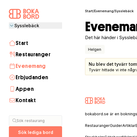
Start
/
Evenemang
/
Sysslebäck
Eveneman
Sysslebäck
Det här händer i Syssleb
Start
Helgen
Restauranger
Nu blev det tyvärr tom
Evenemang
Tyvärr hittade vi inte nå
Erbjudanden
Appen
Kontakt
Stockholm
Göteborg
Malmö
Visby
Lund
Helsingborg
Umeå
Åre
Uppsala
Linköping
Halmstad
Täby
Jönköping
Luleå
Norrköping
Växjö
Borås
Sälen
Båstad
Skellefteå
Gävle
Östersund
bokabord.se är en bokningssaj
Sök restaurang
Restauranger
Guider
Artiklar
Sök lediga bord