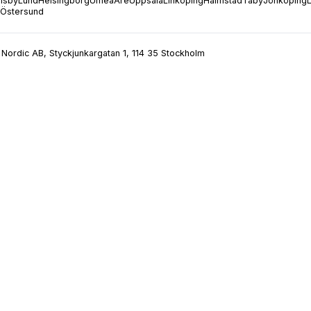
isby
Lund
Helsingborg
Umeå
Åre
Uppsala
Linköping
Halmstad
Täby
Jönköping
Östersund
Nordic AB, Styckjunkargatan 1, 114 35 Stockholm