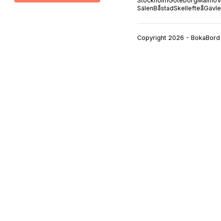
Stockholm
Göteborg
Malmö
V
Sälen
Båstad
Skellefteå
Gävle
Copyright 2026 - BokaBord 