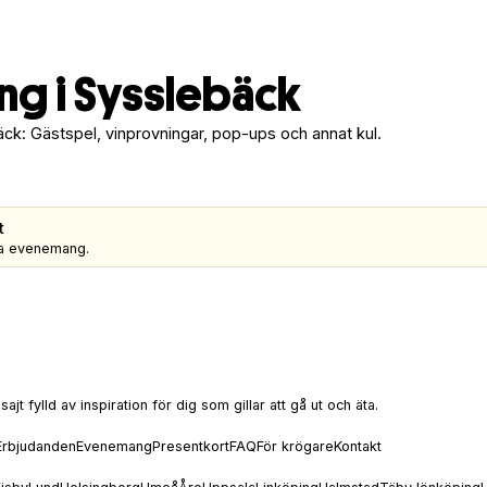
g i Sysslebäck
äck: Gästspel, vinprovningar, pop-ups och annat kul.
t
gra evenemang.
t fylld av inspiration för dig som gillar att gå ut och äta.
Erbjudanden
Evenemang
Presentkort
FAQ
För krögare
Kontakt