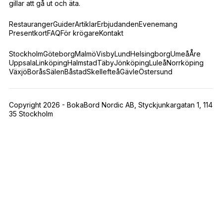
gillar att gå ut och äta.
Restauranger
Guider
Artiklar
Erbjudanden
Evenemang
Presentkort
FAQ
För krögare
Kontakt
Stockholm
Göteborg
Malmö
Visby
Lund
Helsingborg
Umeå
Åre
Uppsala
Linköping
Halmstad
Täby
Jönköping
Luleå
Norrköping
Växjö
Borås
Sälen
Båstad
Skellefteå
Gävle
Östersund
Copyright 2026 - BokaBord Nordic AB, Styckjunkargatan 1, 114
35 Stockholm