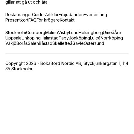
gillar att gå ut och äta.
Restauranger
Guider
Artiklar
Erbjudanden
Evenemang
Presentkort
FAQ
För krögare
Kontakt
Stockholm
Göteborg
Malmö
Visby
Lund
Helsingborg
Umeå
Åre
Uppsala
Linköping
Halmstad
Täby
Jönköping
Luleå
Norrköping
Växjö
Borås
Sälen
Båstad
Skellefteå
Gävle
Östersund
Copyright 2026 - BokaBord Nordic AB, Styckjunkargatan 1, 114
35 Stockholm