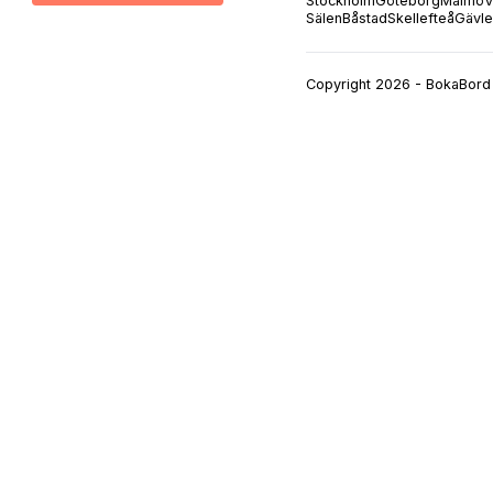
Stockholm
Göteborg
Malmö
V
Sälen
Båstad
Skellefteå
Gävle
Copyright 2026 - BokaBord 