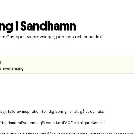
g i Sandhamn
n: Gästspel, vinprovningar, pop-ups och annat kul.
t
gra evenemang.
t fylld av inspiration för dig som gillar att gå ut och äta.
Erbjudanden
Evenemang
Presentkort
FAQ
För krögare
Kontakt