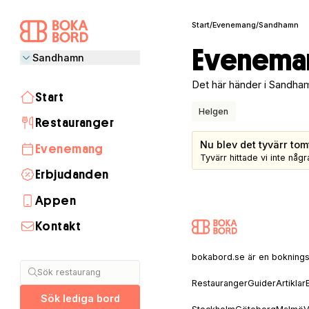
Start
/
Evenemang
/
Sandhamn
Eveneman
Sandhamn
Det här händer i Sandham
Start
Helgen
Restauranger
Nu blev det tyvärr tom
Evenemang
Tyvärr hittade vi inte nå
Erbjudanden
Appen
Kontakt
Stockholm
Göteborg
Malmö
Visby
Lund
Helsingborg
Umeå
Åre
Uppsala
Linköping
Halmstad
Täby
Jönköping
Luleå
Norrköping
Växjö
Borås
Sälen
Båstad
Skellefteå
Gävle
Östersund
bokabord.se är en bokningssaj
Sök restaurang
Restauranger
Guider
Artiklar
Sök lediga bord