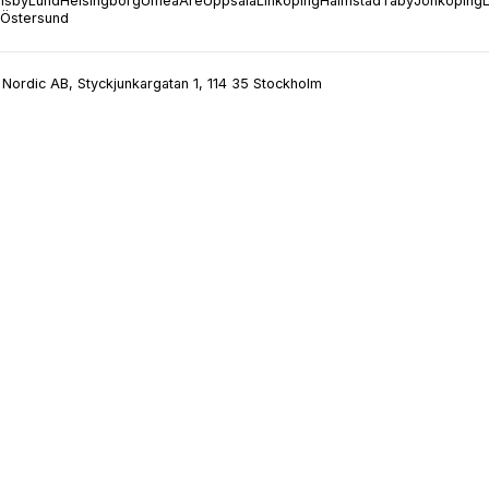
isby
Lund
Helsingborg
Umeå
Åre
Uppsala
Linköping
Halmstad
Täby
Jönköping
Östersund
Nordic AB, Styckjunkargatan 1, 114 35 Stockholm