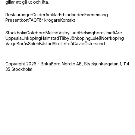
gillar att gå ut och äta.
Restauranger
Guider
Artiklar
Erbjudanden
Evenemang
Presentkort
FAQ
För krögare
Kontakt
Stockholm
Göteborg
Malmö
Visby
Lund
Helsingborg
Umeå
Åre
Uppsala
Linköping
Halmstad
Täby
Jönköping
Luleå
Norrköping
Växjö
Borås
Sälen
Båstad
Skellefteå
Gävle
Östersund
Copyright 2026 - BokaBord Nordic AB, Styckjunkargatan 1, 114
35 Stockholm