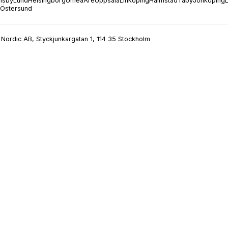
isby
Lund
Helsingborg
Umeå
Åre
Uppsala
Linköping
Halmstad
Täby
Jönköping
Östersund
Nordic AB, Styckjunkargatan 1, 114 35 Stockholm