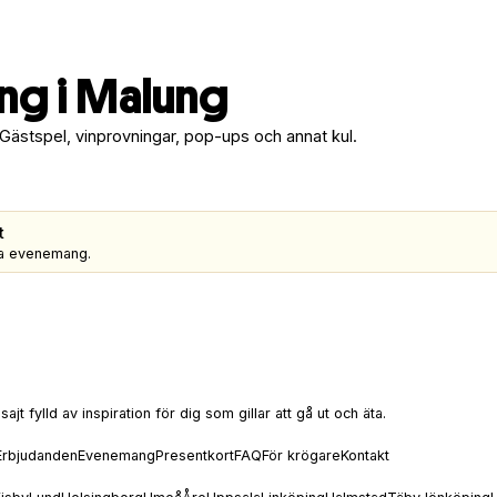
g i Malung
 Gästspel, vinprovningar, pop-ups och annat kul.
t
gra evenemang.
t fylld av inspiration för dig som gillar att gå ut och äta.
Erbjudanden
Evenemang
Presentkort
FAQ
För krögare
Kontakt