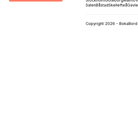
Stockholm
Göteborg
Malmö
V
Sälen
Båstad
Skellefteå
Gävle
Copyright 2026 - BokaBord 