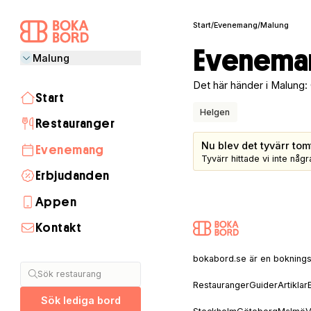
Start
/
Evenemang
/
Malung
Eveneman
Malung
Det här händer i Malung:
Start
Helgen
Restauranger
Nu blev det tyvärr tom
Evenemang
Tyvärr hittade vi inte nå
Erbjudanden
Appen
Kontakt
Stockholm
Göteborg
Malmö
Visby
Lund
Helsingborg
Umeå
Åre
Uppsala
Linköping
Halmstad
Täby
Jönköping
Luleå
Norrköping
Växjö
Borås
Sälen
Båstad
Skellefteå
Gävle
Östersund
bokabord.se är en bokningssaj
Sök restaurang
Restauranger
Guider
Artiklar
Sök lediga bord