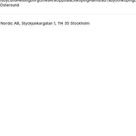
isby
Lund
Helsingborg
Umeå
Åre
Uppsala
Linköping
Halmstad
Täby
Jönköping
Östersund
Nordic AB, Styckjunkargatan 1, 114 35 Stockholm