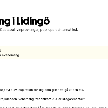
g i Lidingö
 Gästspel, vinprovningar, pop-ups och annat kul.
t
gra evenemang.
t fylld av inspiration för dig som gillar att gå ut och äta.
Erbjudanden
Evenemang
Presentkort
FAQ
För krögare
Kontakt