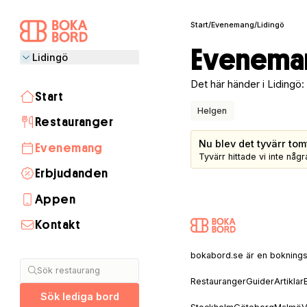
Start
/
Evenemang
/
Lidingö
Eveneman
Lidingö
Det här händer i Lidingö:
Start
Helgen
Restauranger
Nu blev det tyvärr tom
Evenemang
Tyvärr hittade vi inte nå
Erbjudanden
Appen
Kontakt
Stockholm
Göteborg
Malmö
Visby
Lund
Helsingborg
Umeå
Åre
Uppsala
Linköping
Halmstad
Täby
Jönköping
Luleå
Norrköping
Växjö
Borås
Sälen
Båstad
Skellefteå
Gävle
Östersund
bokabord.se är en bokningssaj
Sök restaurang
Restauranger
Guider
Artiklar
Sök lediga bord