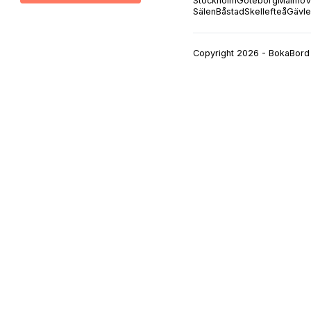
Stockholm
Göteborg
Malmö
V
Sälen
Båstad
Skellefteå
Gävle
Copyright 2026 - BokaBord 