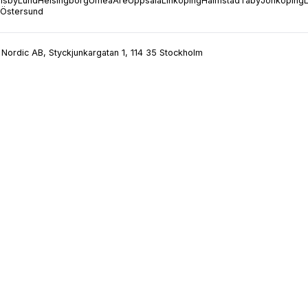
isby
Lund
Helsingborg
Umeå
Åre
Uppsala
Linköping
Halmstad
Täby
Jönköping
Östersund
Nordic AB, Styckjunkargatan 1, 114 35 Stockholm