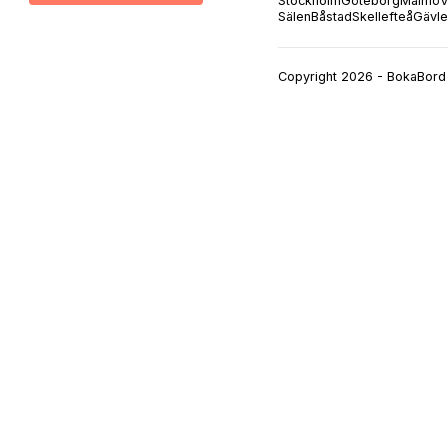
Stockholm
Göteborg
Malmö
V
Sälen
Båstad
Skellefteå
Gävle
Copyright 2026 - BokaBord 