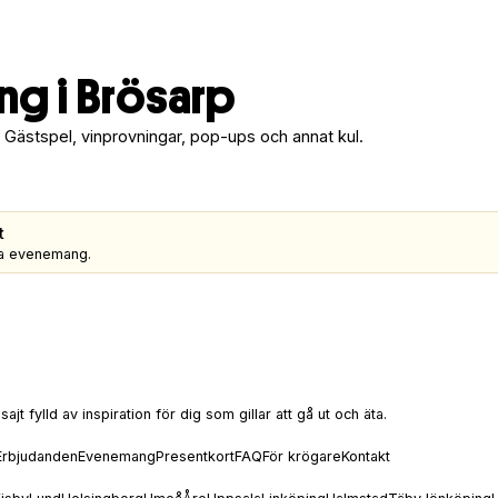
g i Brösarp
 Gästspel, vinprovningar, pop-ups och annat kul.
t
gra evenemang.
t fylld av inspiration för dig som gillar att gå ut och äta.
Erbjudanden
Evenemang
Presentkort
FAQ
För krögare
Kontakt