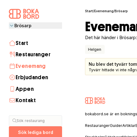
Start
/
Evenemang
/
Brösarp
Eveneman
Brösarp
Det här händer i Brösarp:
Start
Helgen
Restauranger
Nu blev det tyvärr tom
Evenemang
Tyvärr hittade vi inte nå
Erbjudanden
Appen
Kontakt
Stockholm
Göteborg
Malmö
Visby
Lund
Helsingborg
Umeå
Åre
Uppsala
Linköping
Halmstad
Täby
Jönköping
Luleå
Norrköping
Växjö
Borås
Sälen
Båstad
Skellefteå
Gävle
Östersund
bokabord.se är en bokningssaj
Sök restaurang
Restauranger
Guider
Artiklar
Sök lediga bord