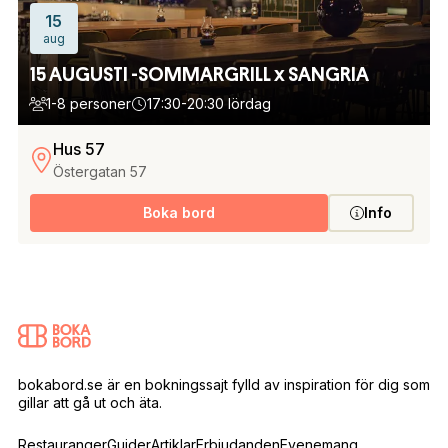
15
aug
15 AUGUSTI -SOMMARGRILL x SANGRIA
1-8 personer
17:30-20:30 lördag
Hus 57
Östergatan 57
Boka bord
Info
bokabord.se är en bokningssajt fylld av inspiration för dig som
gillar att gå ut och äta.
Restauranger
Guider
Artiklar
Erbjudanden
Evenemang