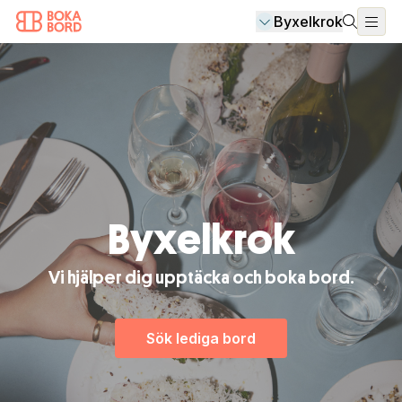
Byxelkrok
Byxelkrok
Vi hjälper dig upptäcka och boka bord.
Sök lediga bord