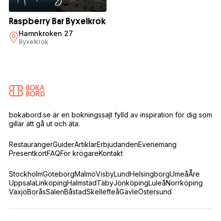
Raspberry Bar Byxelkrok
Hamnkroken 27
Byxelkrok
bokabord.se är en bokningssajt fylld av inspiration för dig som
gillar att gå ut och äta.
Restauranger
Guider
Artiklar
Erbjudanden
Evenemang
Presentkort
FAQ
För krögare
Kontakt
Stockholm
Göteborg
Malmö
Visby
Lund
Helsingborg
Umeå
Åre
Uppsala
Linköping
Halmstad
Täby
Jönköping
Luleå
Norrköping
Växjö
Borås
Sälen
Båstad
Skellefteå
Gävle
Östersund