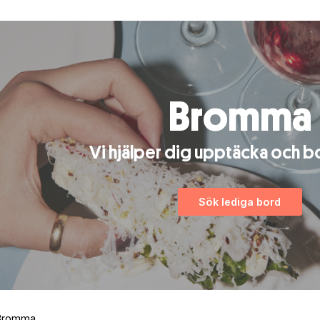
Bromma
Vi hjälper dig upptäcka och b
Sök lediga bord
 Bromma.