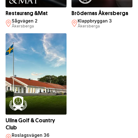
Restaurang &Mat
Brödernas Åkersberga
Sågvägen 2
Klappbryggan 3
Åkersberga
Åkersberga
Ullna Golf & Country
Club
Roslagsvägen 36