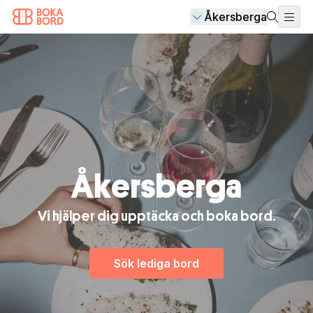
Åkersberga
Åkersberga
Vi hjälper dig upptäcka och boka bord.
Sök lediga bord