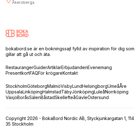
Åkersberga
bokabord.se är en bokningssajt fylld av inspiration för dig som
gillar att gå ut och äta.
Restauranger
Guider
Artiklar
Erbjudanden
Evenemang
Presentkort
FAQ
För krögare
Kontakt
Stockholm
Göteborg
Malmö
Visby
Lund
Helsingborg
Umeå
Åre
Uppsala
Linköping
Halmstad
Täby
Jönköping
Luleå
Norrköping
Växjö
Borås
Sälen
Båstad
Skellefteå
Gävle
Östersund
Copyright 2026 - BokaBord Nordic AB, Styckjunkargatan 1, 114
35 Stockholm