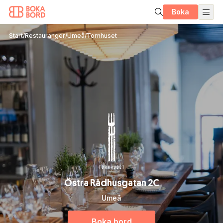
Boka
Start
/
Restauranger
/
Umeå
/
Tornhuset
Östra Rådhusgatan 2C
Umeå
Boka bord