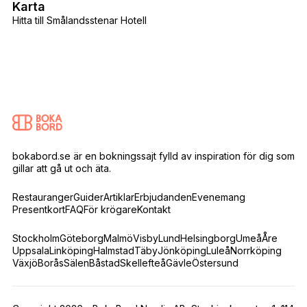
Karta
Hitta till Smålandsstenar Hotell
bokabord.se är en bokningssajt fylld av inspiration för dig som
gillar att gå ut och äta.
Restauranger
Guider
Artiklar
Erbjudanden
Evenemang
Presentkort
FAQ
För krögare
Kontakt
Stockholm
Göteborg
Malmö
Visby
Lund
Helsingborg
Umeå
Åre
Uppsala
Linköping
Halmstad
Täby
Jönköping
Luleå
Norrköping
Växjö
Borås
Sälen
Båstad
Skellefteå
Gävle
Östersund