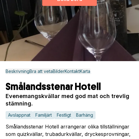
Beskrivning
Bra att veta
Bilder
Kontakt
Karta
Smålandsstenar Hotell
Evenemangskvällar med god mat och trevlig
stämning.
Avslappnat
Familjärt
Festligt
Barhäng
Smålandsstenar Hotell arrangerar olika tillställningar
som quizkvällar, trubadurkvällar, dryckesprovningar,