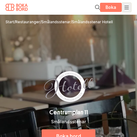
Boka
Start
/
Restauranger
/
Smålandsstenar
/
Smålandsstenar Hotell
Centrumplan 11
Smålandsstenar
Boka bord