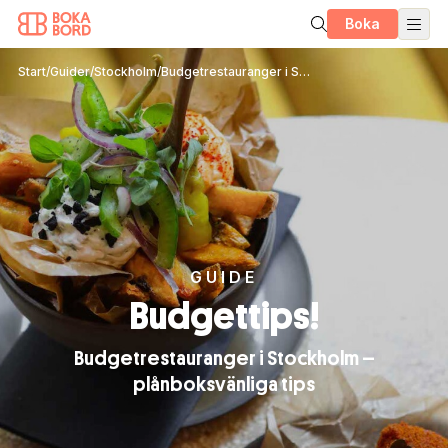
Boka
Start
/
Guider
/
Stockholm
/
Budgetrestauranger i Stockholm – plånboksvänliga tips
GUIDE
Budgettips!
Budgetrestauranger i Stockholm –
plånboksvänliga tips