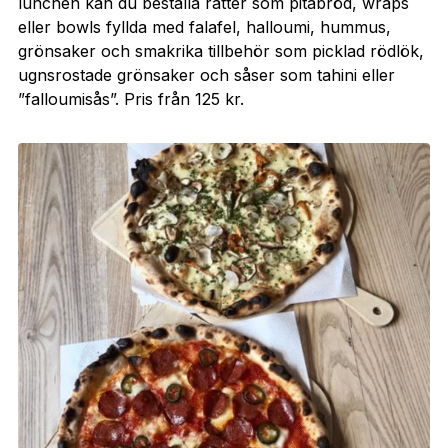
lunchen kan du beställa rätter som pitabröd, wraps
eller bowls fyllda med falafel, halloumi, hummus,
grönsaker och smakrika tillbehör som picklad rödlök,
ugnsrostade grönsaker och såser som tahini eller
”falloumisås”. Pris från 125 kr.