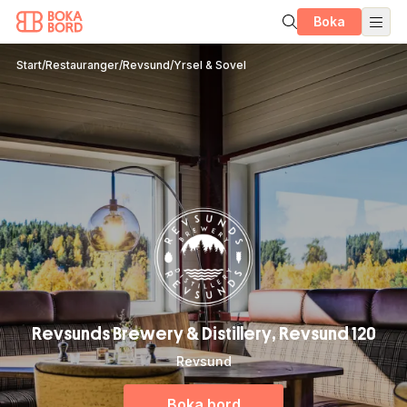
Boka
Start
/
Restauranger
/
Revsund
/
Yrsel & Sovel
Revsunds Brewery & Distillery, Revsund 120
Revsund
Boka bord