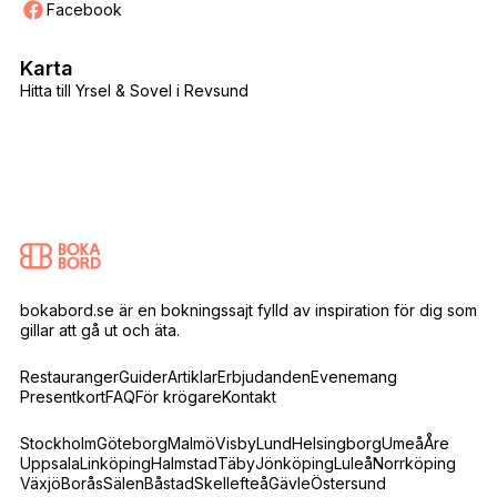
Facebook
Karta
Hitta till Yrsel & Sovel i Revsund
bokabord.se är en bokningssajt fylld av inspiration för dig som
gillar att gå ut och äta.
Restauranger
Guider
Artiklar
Erbjudanden
Evenemang
Presentkort
FAQ
För krögare
Kontakt
Stockholm
Göteborg
Malmö
Visby
Lund
Helsingborg
Umeå
Åre
Uppsala
Linköping
Halmstad
Täby
Jönköping
Luleå
Norrköping
Växjö
Borås
Sälen
Båstad
Skellefteå
Gävle
Östersund