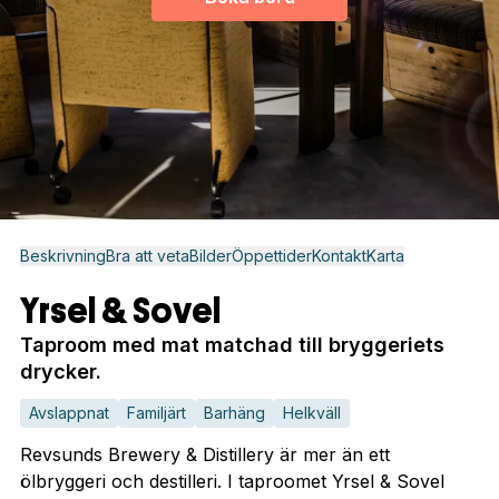
Beskrivning
Bra att veta
Bilder
Öppettider
Kontakt
Karta
Yrsel & Sovel
Taproom med mat matchad till bryggeriets
drycker.
Avslappnat
Familjärt
Barhäng
Helkväll
Revsunds Brewery & Distillery är mer än ett
ölbryggeri och destilleri. I taproomet Yrsel & Sovel