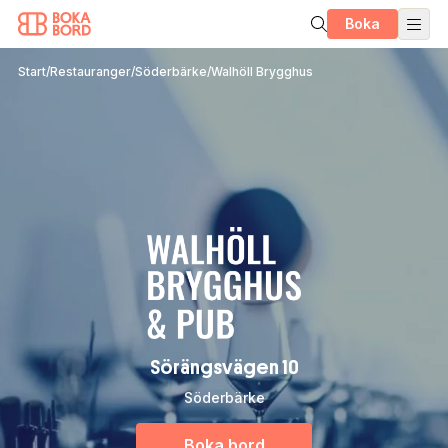
Boka
Start
/
Restauranger
/
Söderbärke
/
Walhöll Brygghus
Sörängsvägen 10
Söderbärke
Boka bord