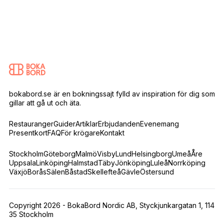
bokabord.se är en bokningssajt fylld av inspiration för dig som
gillar att gå ut och äta.
Restauranger
Guider
Artiklar
Erbjudanden
Evenemang
Presentkort
FAQ
För krögare
Kontakt
Stockholm
Göteborg
Malmö
Visby
Lund
Helsingborg
Umeå
Åre
Uppsala
Linköping
Halmstad
Täby
Jönköping
Luleå
Norrköping
Växjö
Borås
Sälen
Båstad
Skellefteå
Gävle
Östersund
Copyright 2026 - BokaBord Nordic AB, Styckjunkargatan 1, 114
35 Stockholm