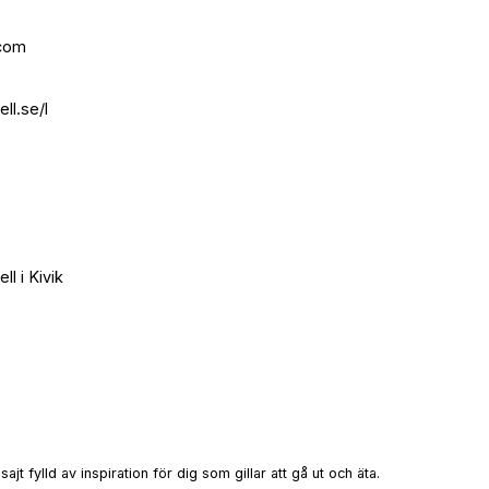
.com
ll.se/l
ll i Kivik
t fylld av inspiration för dig som gillar att gå ut och äta.