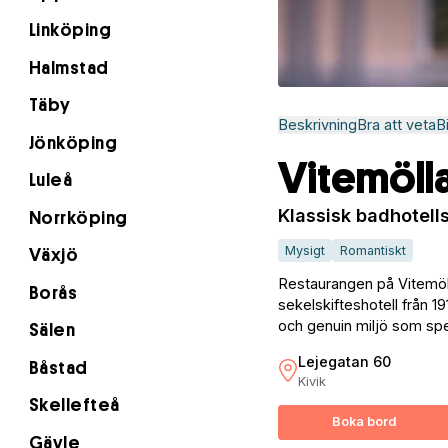
Linköping
Halmstad
Täby
Beskrivning
Bra att veta
B
Jönköping
Vitemöll
Luleå
Klassisk badhotell
Norrköping
Mysigt
Romantiskt
Växjö
Restaurangen på Vitemöll
Borås
sekelskifteshotell från 19
och genuin miljö som spe
Sälen
Lejegatan 60
Båstad
Kivik
Skellefteå
Boka bord
Gävle