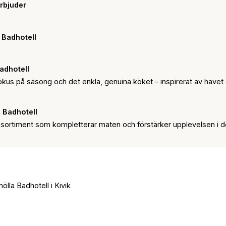
erbjuder
a Badhotell
adhotell
okus på säsong och det enkla, genuina köket – inspirerat av havet
 Badhotell
ssortiment som kompletterar maten och förstärker upplevelsen i 
mölla Badhotell i Kivik