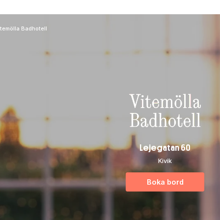
temölla Badhotell
Lejegatan 60
Kivik
Boka bord