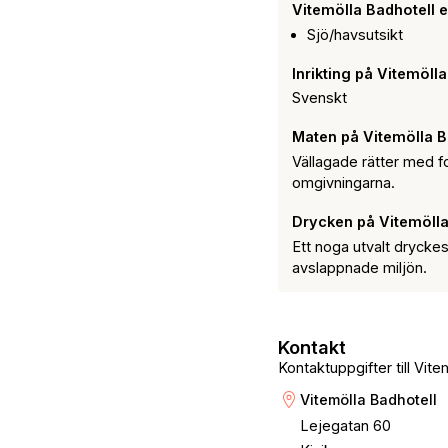
Vitemölla Badhotell 
Sjö/havsutsikt
Inrikting på Vitemöll
Svenskt
Maten på Vitemölla B
Vällagade rätter med f
omgivningarna.
Drycken på Vitemölla
Ett noga utvalt drycke
avslappnade miljön.
Kontakt
Kontaktuppgifter till Vite
Vitemölla Badhotell
Lejegatan 60