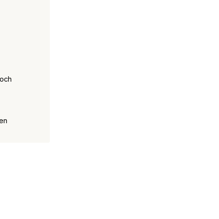
 och
den