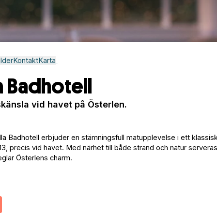
ilder
Kontakt
Karta
a Badhotell
skänsla vid havet på Österlen.
a Badhotell erbjuder en stämningsfull matupplevelse i ett klassisk
13, precis vid havet. Med närhet till både strand och natur serveras 
glar Österlens charm.