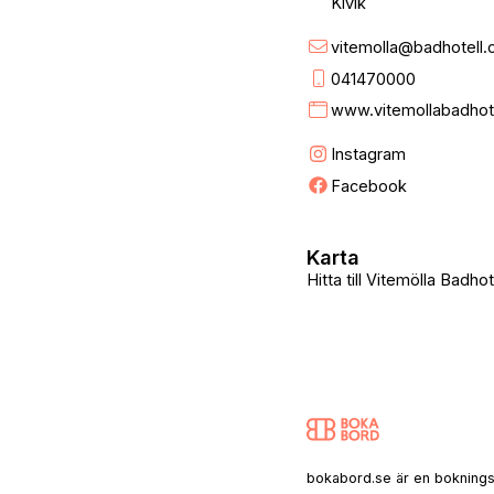
Kivik
vitemolla@badhotell
041470000
www.vitemollabadhote
Instagram
Facebook
Karta
Hitta till Vitemölla Badhote
bokabord.se är en bokningssaj