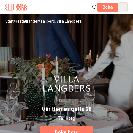
Boka
Start
/
Restauranger
/
Tällberg
/
Villa Långbers
Vår Herres gattu 28
Tällberg
Boka bord