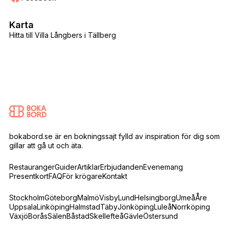
Karta
Hitta till Villa Långbers i Tällberg
bokabord.se är en bokningssajt fylld av inspiration för dig som
gillar att gå ut och äta.
Restauranger
Guider
Artiklar
Erbjudanden
Evenemang
Presentkort
FAQ
För krögare
Kontakt
Stockholm
Göteborg
Malmö
Visby
Lund
Helsingborg
Umeå
Åre
Uppsala
Linköping
Halmstad
Täby
Jönköping
Luleå
Norrköping
Växjö
Borås
Sälen
Båstad
Skellefteå
Gävle
Östersund