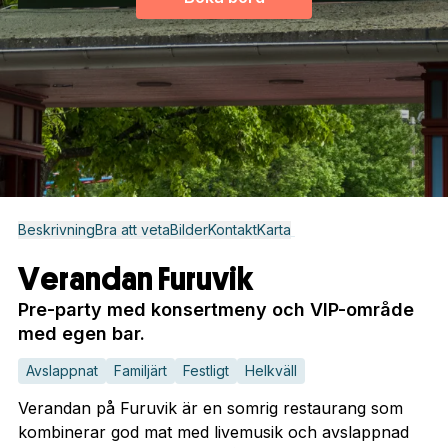
Beskrivning
Bra att veta
Bilder
Kontakt
Karta
Verandan Furuvik
Pre-party med konsertmeny och VIP-område
med egen bar.
Avslappnat
Familjärt
Festligt
Helkväll
Verandan på Furuvik är en somrig restaurang som
kombinerar god mat med livemusik och avslappnad