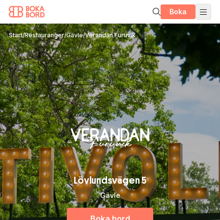
Boka
Start
/
Restauranger
/
Gävle
/
Verandan Furuvik
Lövlundsvägen 5
Gävle
Boka bord