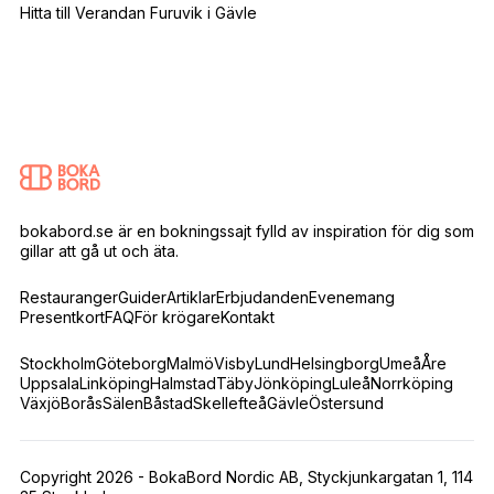
Hitta till Verandan Furuvik i Gävle
bokabord.se är en bokningssajt fylld av inspiration för dig som
gillar att gå ut och äta.
Restauranger
Guider
Artiklar
Erbjudanden
Evenemang
Presentkort
FAQ
För krögare
Kontakt
Stockholm
Göteborg
Malmö
Visby
Lund
Helsingborg
Umeå
Åre
Uppsala
Linköping
Halmstad
Täby
Jönköping
Luleå
Norrköping
Växjö
Borås
Sälen
Båstad
Skellefteå
Gävle
Östersund
Copyright 2026 - BokaBord Nordic AB, Styckjunkargatan 1, 114