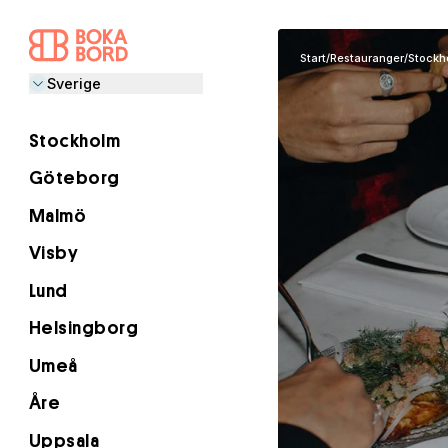
Start
/
Restauranger
/
Stockh
Sverige
Stockholm
Göteborg
Malmö
Visby
Lund
Helsingborg
Umeå
Åre
Uppsala