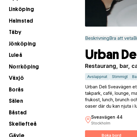
Linköping
Halmstad
Täby
Beskrivning
Bra att veta
B
Jönköping
Urban De
Luleå
Restaurang, bar, ca
Norrköping
Avslappnat
Stimmigt
Ba
Växjö
Urban Deli Sveavägen ett 
Borås
takpark, café, lounge, mat
frukost, lunch, brunch o
Sälen
oaser där du kan njuta i
Båstad
Sveavägen 44
Stockholm
Skellefteå
Gävle
Boka bord