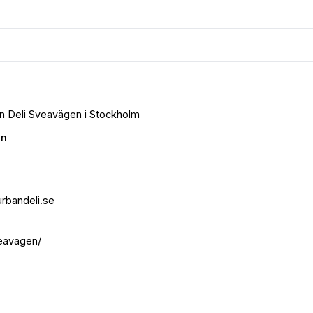
ban Deli Sveavägen i Stockholm
en
bandeli.se
eavagen/