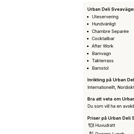
Urban Deli Sveaväge
Uteservering
Hundvänligt
Chambre Separée
Cocktailbar
After Work
Barnvagn
Takterrass
Barnstol
Inrikting på Urban D
Internationellt, Nordisk
Bra att veta om Urba
Du som vill ha en avsk
Priser på Urban Deli
Huvudrätt
Dagens Lunch