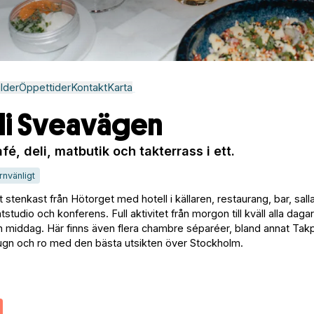
ilder
Öppettider
Kontakt
Karta
li Sveavägen
fé, deli, matbutik och takterrass i ett.
rnvänligt
stenkast från Hötorget med hotell i källaren, restaurang, bar, sall
studio och konferens. Full aktivitet från morgon till kväll alla dag
ch middag. Här finns även flera chambre séparéer, bland annat Ta
 lugn och ro med den bästa utsikten över Stockholm.