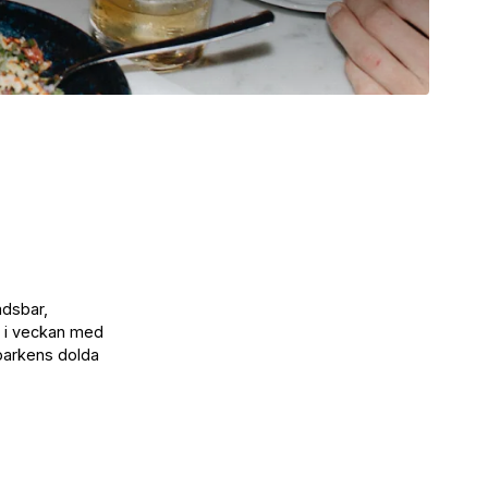
adsbar,
ar i veckan med
kparkens dolda