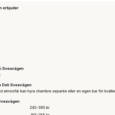
n erbjuder
eli Sveavägen
t
n Deli Sveavägen
ild atmosfär kan hyra chambre separée eller en egen bar för kvälle
 Sveavägen
245-395 kr
155-255 kr