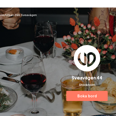
olm
/
Urban Deli Sveavägen
Sveavägen 44
Stockholm
Boka bord