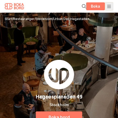
Boka
Start
/
Restauranger
/
Stockholm
/
Urban Deli Hagastaden
Hagaesplanaden 49
Stockholm
Boka bord