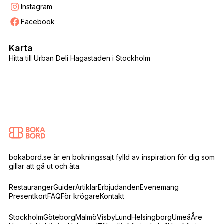
Instagram
Facebook
Karta
Hitta till Urban Deli Hagastaden i Stockholm
bokabord.se är en bokningssajt fylld av inspiration för dig som
gillar att gå ut och äta.
Restauranger
Guider
Artiklar
Erbjudanden
Evenemang
Presentkort
FAQ
För krögare
Kontakt
Stockholm
Göteborg
Malmö
Visby
Lund
Helsingborg
Umeå
Åre