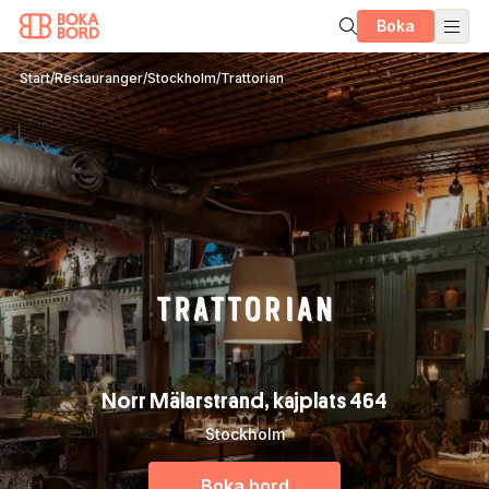
Boka
Start
/
Restauranger
/
Stockholm
/
Trattorian
Norr Mälarstrand, kajplats 464
Stockholm
Boka bord