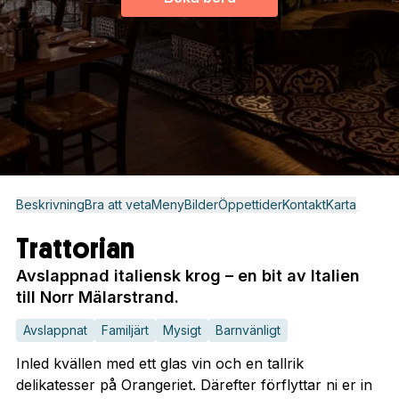
Beskrivning
Bra att veta
Meny
Bilder
Öppettider
Kontakt
Karta
Trattorian
Avslappnad italiensk krog – en bit av Italien
till Norr Mälarstrand.
Avslappnat
Familjärt
Mysigt
Barnvänligt
Inled kvällen med ett glas vin och en tallrik
delikatesser på Orangeriet. Därefter förflyttar ni er in