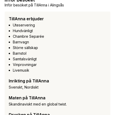
Inför besöket på TillAnna i Alingsås
TillAnna erbjuder
Uteservering
Hundvänligt
Chambre Separée
Barnvagn
Större sällskap
Barnstol
Samtalsvänligt
Vinprovningar
Livemusik
Inrikting på TillAnna
Svenskt, Nordiskt
Maten på TillAnna
Skandinaviskt med en global twist.
Drycken på TillAnna