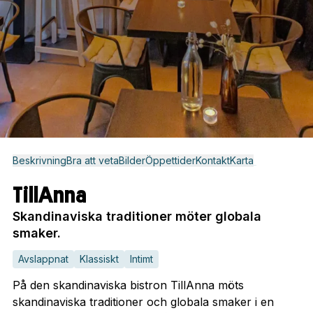
Beskrivning
Bra att veta
Bilder
Öppettider
Kontakt
Karta
TillAnna
Skandinaviska traditioner möter globala
smaker.
Avslappnat
Klassiskt
Intimt
På den skandinaviska bistron TillAnna möts
skandinaviska traditioner och globala smaker i en