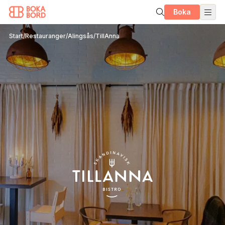
Boka
Start
/
Restauranger
/
Alingsås
/
TillAnna