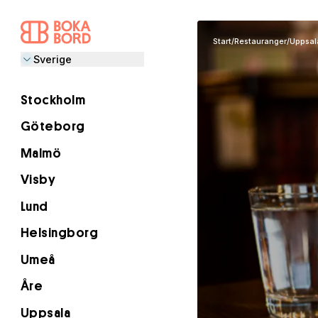
Start
/
Restauranger
/
Uppsal
Sverige
Stockholm
Göteborg
Malmö
Visby
Lund
Helsingborg
Umeå
Åre
Uppsala