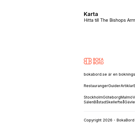
Karta
Hitta till The Bishops A
bokabord.se är en bokningssaj
Restauranger
Guider
Artiklar
Stockholm
Göteborg
Malmö
V
Sälen
Båstad
Skellefteå
Gävle
Copyright 2026 - BokaBord 