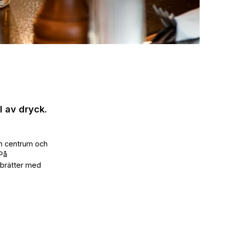
l av dryck.
ån centrum och
På
pubrätter med