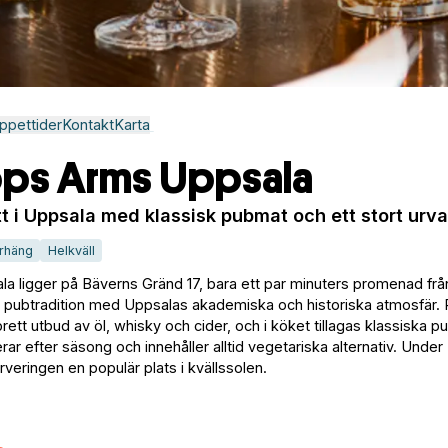
ppettider
Kontakt
Karta
ops Arms Uppsala
t i Uppsala med klassisk pubmat och ett stort urva
rhäng
Helkväll
a ligger på Bäverns Gränd 17, bara ett par minuters promenad fr
sk pubtradition med Uppsalas akademiska och historiska atmosfär. 
ett utbud av öl, whisky och cider, och i köket tillagas klassiska 
rar efter säsong och innehåller alltid vegetariska alternativ. Under
veringen en populär plats i kvällssolen.