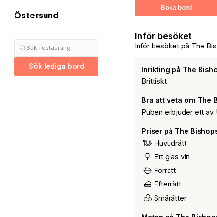
Boka bord
Östersund
Inför besöket
Inför besöket på The Bi
Sök restaurang
Sök lediga bord
Inrikting på The Bis
Brittiskt
Bra att veta om The 
Puben erbjuder ett av 
Priser på The Bishop
Huvudrätt
Ett glas vin
Förrätt
Efterrätt
Smårätter
Maten på The Bishop