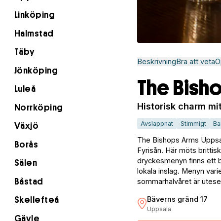
Linköping
Halmstad
Täby
Beskrivning
Bra att veta
Ö
Jönköping
The Bish
Luleå
Historisk charm mit
Norrköping
Avslappnat
Stimmigt
Ba
Växjö
The Bishops Arms Uppsal
Borås
Fyrisån. Här möts britti
dryckesmenyn finns ett br
Sälen
lokala inslag. Menyn varie
Båstad
sommarhalvåret är uteser
Bäverns gränd 17
Skellefteå
Uppsala
Gävle