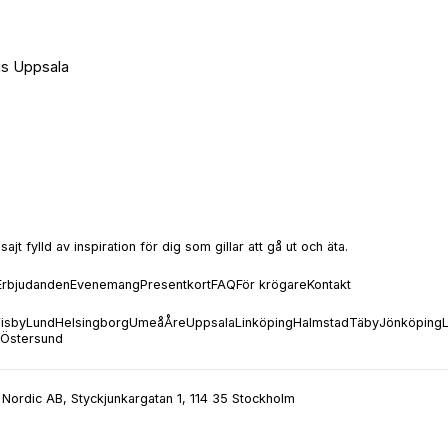
rms Uppsala
t fylld av inspiration för dig som gillar att gå ut och äta.
Erbjudanden
Evenemang
Presentkort
FAQ
För krögare
Kontakt
isby
Lund
Helsingborg
Umeå
Åre
Uppsala
Linköping
Halmstad
Täby
Jönköping
Östersund
Nordic AB, Styckjunkargatan 1, 114 35 Stockholm