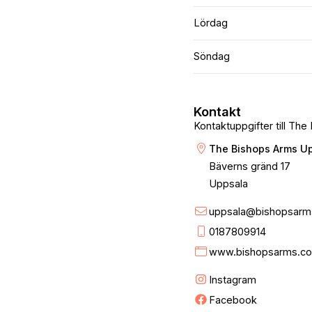
Lördag
Söndag
Kontakt
Kontaktuppgifter till Th
The Bishops Arms U
Bäverns gränd 17
Uppsala
uppsala@bishopsarm
0187809914
www.bishopsarms.com
Instagram
Facebook