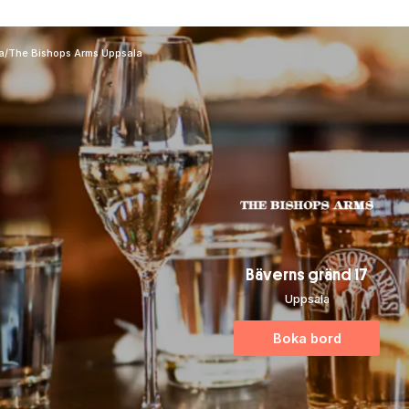
a
/
The Bishops Arms Uppsala
Bäverns gränd 17
Uppsala
Boka bord