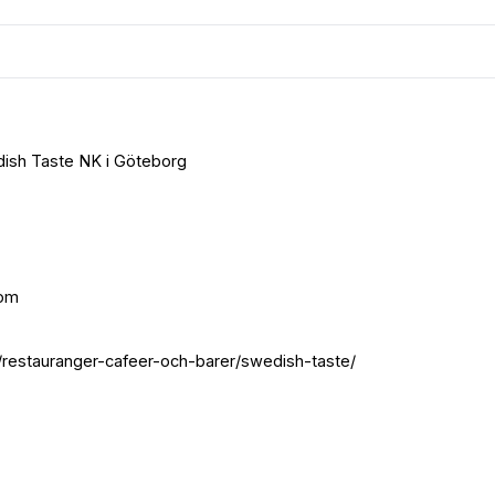
edish Taste NK i Göteborg
com
restauranger-cafeer-och-barer/swedish-taste/