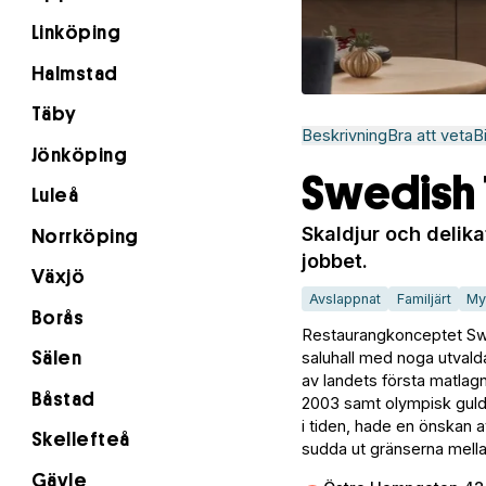
Linköping
Halmstad
Täby
Beskrivning
Bra att veta
B
Jönköping
Swedish 
Luleå
Skaldjur och delika
Norrköping
jobbet.
Växjö
Avslappnat
Familjärt
My
Borås
Restaurangkonceptet Swedi
saluhall med noga utval
Sälen
av landets första matlag
Båstad
2003 samt olympisk gul
i tiden, hade en önskan 
Skellefteå
sudda ut gränserna mellan
Gävle