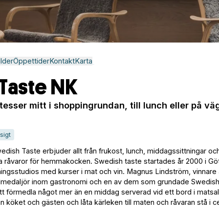
ilder
Öppettider
Kontakt
Karta
Taste NK
tesser mitt i shoppingrundan, till lunch eller på v
sigt
sh Taste erbjuder allt från frukost, lunch, middagssittningar och 
da råvaror för hemmakocken. Swedish taste startades år 2000 i G
ningsstudios med kurser i mat och vin. Magnus Lindström, vinnare
dmedaljör inom gastronomi och en av dem som grundade Swedish
att förmedla något mer än en middag serverad vid ett bord i matsa
 köket och gästen och låta kärleken till maten och råvaran stå i c