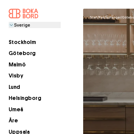
Start
/
Restauranger
/
Götebo
Sverige
Stockholm
Göteborg
Malmö
Visby
Lund
Helsingborg
Umeå
Åre
Uppsala