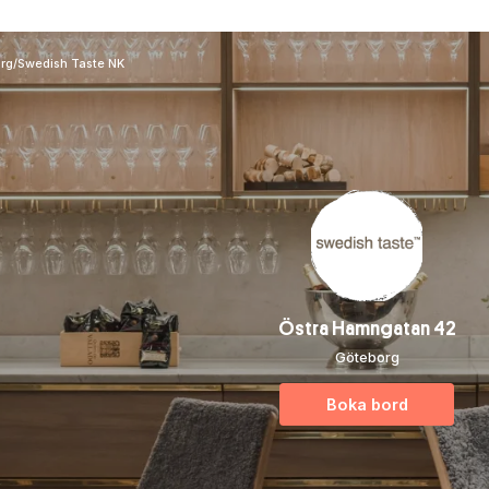
rg
/
Swedish Taste NK
Östra Hamngatan 42
Göteborg
Boka bord