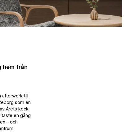
äg hem från
afterwork till
öteborg som en
 av Årets kock
 taste en gång
len – och
entrum.