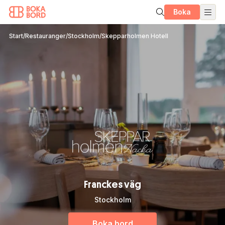
Boka
Start
/
Restauranger
/
Stockholm
/
Skepparholmen Hotell
Franckes väg
Stockholm
Boka bord