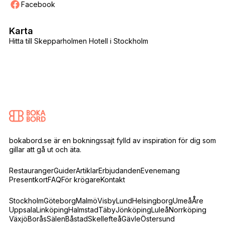
Facebook
Karta
Hitta till Skepparholmen Hotell i Stockholm
bokabord.se är en bokningssajt fylld av inspiration för dig som
gillar att gå ut och äta.
Restauranger
Guider
Artiklar
Erbjudanden
Evenemang
Presentkort
FAQ
För krögare
Kontakt
Stockholm
Göteborg
Malmö
Visby
Lund
Helsingborg
Umeå
Åre
Uppsala
Linköping
Halmstad
Täby
Jönköping
Luleå
Norrköping
Växjö
Borås
Sälen
Båstad
Skellefteå
Gävle
Östersund