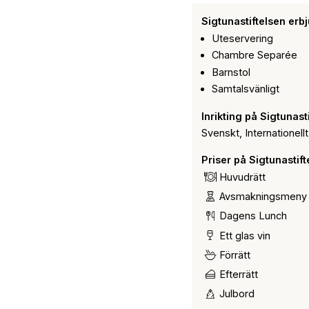
Sigtunastiftelsen erb
Uteservering
Chambre Separée
Barnstol
Samtalsvänligt
Inrikting på Sigtunast
Svenskt, Internationell
Priser på Sigtunastift
Huvudrätt
Avsmakningsmeny
Dagens Lunch
Ett glas vin
Förrätt
Efterrätt
Julbord