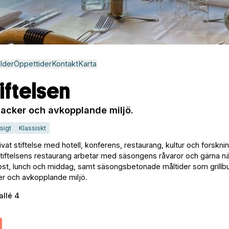
ilder
Öppettider
Kontakt
Karta
iftelsen
vacker och avkopplande miljö.
sigt
Klassiskt
ivat stiftelse med hotell, konferens, restaurang, kultur och forskni
tiftelsens restaurang arbetar med säsongens råvaror och gärna n
kost, lunch och middag, samt säsongsbetonade måltider som grillbu
ker och avkopplande miljö.
allé 4