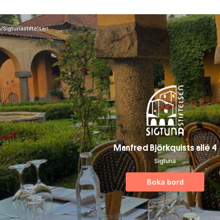
a
/
Sigtunastiftelsen
Manfred Björkquists allé 4
Sigtuna
Boka bord