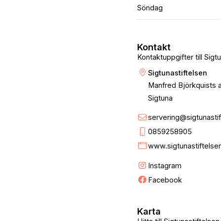
Söndag
Kontakt
Kontaktuppgifter till Sigt
Sigtunastiftelsen
Manfred Björkquists a
Sigtuna
servering@sigtunastif
0859258905
www.sigtunastiftelse
Instagram
Facebook
Karta