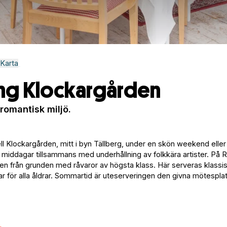
Karta
ng Klockargården
aromantisk miljö.
ll Klockargården, mitt i byn Tällberg, under en skön weekend eller
e middagar tillsammans med underhållning av folkkära artister. På 
n från grunden med råvaror av högsta klass. Här serveras klassi
för alla åldrar. Sommartid är uteserveringen den givna mötespla
.