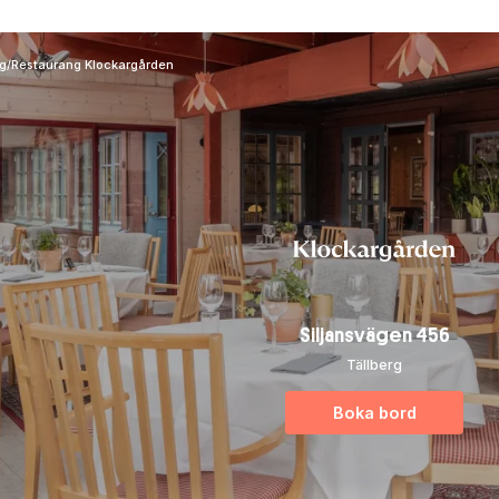
g
/
Restaurang Klockargården
Siljansvägen 456
Tällberg
Boka bord