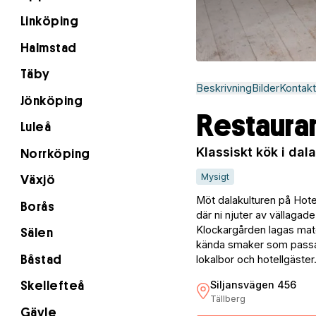
Linköping
Halmstad
Täby
Beskrivning
Bilder
Kontakt
Jönköping
Restaura
Luleå
Klassiskt kök i dal
Norrköping
Mysigt
Växjö
Möt dalakulturen på Hote
Borås
där ni njuter av vällagad
Klockargården lagas mate
Sälen
kända smaker som passar 
Båstad
lokalbor och hotellgäster
Siljansvägen 456
Skellefteå
Tällberg
Gävle