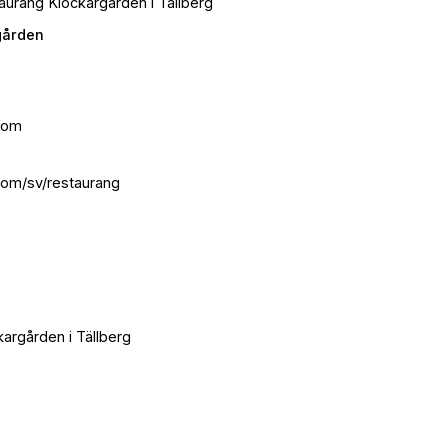
taurang Klockargården i Tällberg
gården
com
om/sv/restaurang
kargården i Tällberg