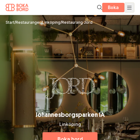
Boka
Start
/
Restauranger
/
Linköping
/
Restaurang Jord
Johannesborgsparken 1A
Linköping
Boka bord