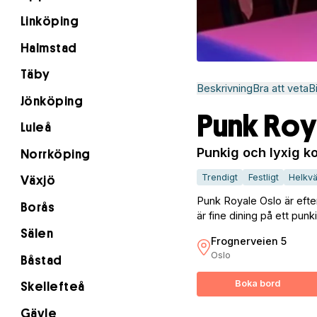
Linköping
Halmstad
Täby
Beskrivning
Bra att veta
B
Jönköping
Punk Roy
Luleå
Punkig och lyxig k
Norrköping
Trendigt
Festligt
Helkvä
Växjö
Punk Royale Oslo är efte
Borås
är fine dining på ett pun
Sälen
Frognerveien 5
Oslo
Båstad
Boka bord
Skellefteå
Gävle