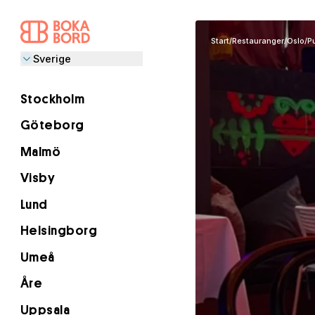
Start
/
Restauranger
/
Oslo
/
P
Sverige
Stockholm
Göteborg
Malmö
Visby
Lund
Helsingborg
Umeå
Åre
Uppsala