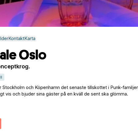
ilder
Kontakt
Karta
ale Oslo
onceptkrog.
ll
r Stockholm och Köpenhamn det senaste tillskottet i Punk-familje
kigt vis och bjuder sina gäster på en kväll de sent ska glömma.