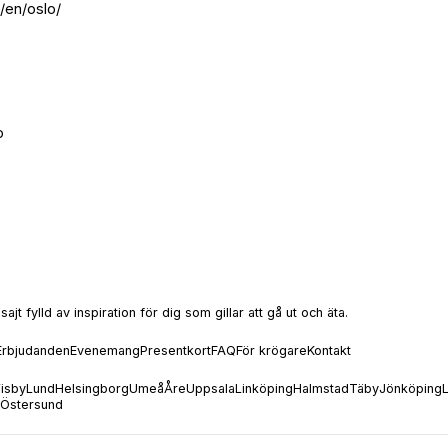
en/oslo/
o
t fylld av inspiration för dig som gillar att gå ut och äta.
Erbjudanden
Evenemang
Presentkort
FAQ
För krögare
Kontakt
isby
Lund
Helsingborg
Umeå
Åre
Uppsala
Linköping
Halmstad
Täby
Jönköping
Östersund