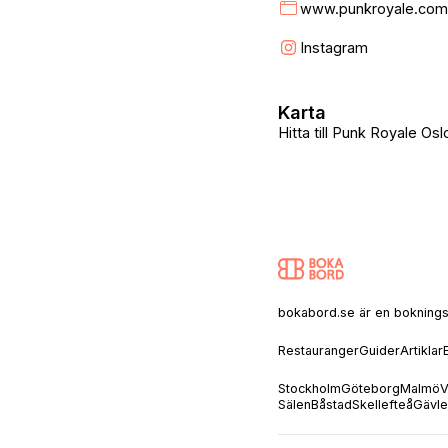
www.punkroyale.com/
Instagram
Karta
Hitta till Punk Royale Osl
bokabord.se är en bokningssaj
Restauranger
Guider
Artiklar
Stockholm
Göteborg
Malmö
V
Sälen
Båstad
Skellefteå
Gävle