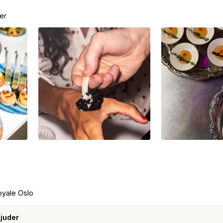
er
oyale Oslo
juder