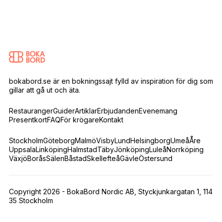
bokabord.se är en bokningssajt fylld av inspiration för dig som
gillar att gå ut och äta.
Restauranger
Guider
Artiklar
Erbjudanden
Evenemang
Presentkort
FAQ
För krögare
Kontakt
Stockholm
Göteborg
Malmö
Visby
Lund
Helsingborg
Umeå
Åre
Uppsala
Linköping
Halmstad
Täby
Jönköping
Luleå
Norrköping
Växjö
Borås
Sälen
Båstad
Skellefteå
Gävle
Östersund
Copyright 2026 - BokaBord Nordic AB, Styckjunkargatan 1, 114
35 Stockholm