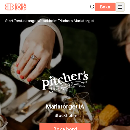
Boka
Start
/
Restauranger
/
Stockholm
/
Pitchers Mariatorget
Mariatorget 1A
Stockholm
Boka bord