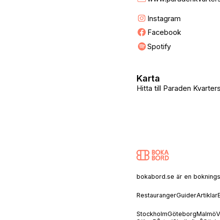
Instagram
Facebook
Spotify
Karta
Hitta till Paraden Kvarte
bokabord.se är en bokningssaj
Restauranger
Guider
Artiklar
Stockholm
Göteborg
Malmö
V