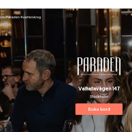
olm
/
Paraden Kvarterskrog
Valhallavägen 147
Stockholm
Boka bord