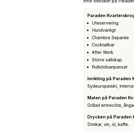
Inför besöket på Parade
Paraden Kvarterskrog
Uteservering
Hundvänligt
Chambre Separée
Cocktailbar
After Work
Större sällskap
Rullstolsanpassat
Inrikting på Paraden
Sydeuropeiskt, Internat
Maten på Paraden Kv
Grillad entrecôte, ånga
Drycken på Paraden 
Drinkar, vin, öl, kaffe.