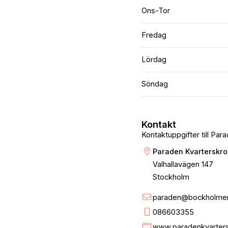
Ons-Tor
Fredag
Lördag
Söndag
Kontakt
Kontaktuppgifter till Pa
Paraden Kvarterskro
Valhallavägen 147
Stockholm
paraden@bockholme
086603355
www.paradenkvarter