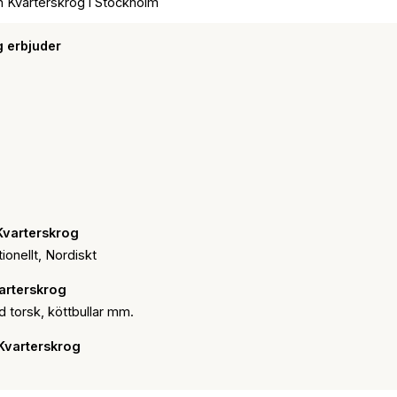
n Kvarterskrog i Stockholm
 erbjuder
 Kvarterskrog
ionellt, Nordiskt
arterskrog
d torsk, köttbullar mm.
Kvarterskrog