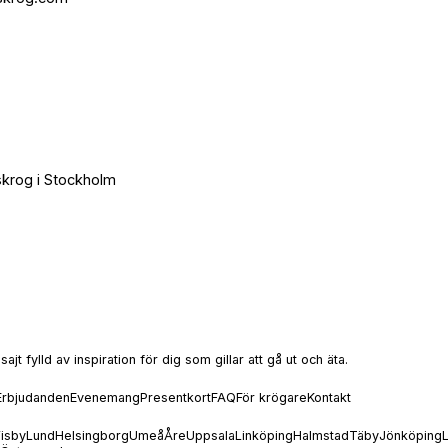
rskrog i Stockholm
t fylld av inspiration för dig som gillar att gå ut och äta.
Erbjudanden
Evenemang
Presentkort
FAQ
För krögare
Kontakt
isby
Lund
Helsingborg
Umeå
Åre
Uppsala
Linköping
Halmstad
Täby
Jönköping