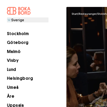
Start
/
Restauranger
/
Stockh
Sverige
Stockholm
Göteborg
Malmö
Visby
Lund
Helsingborg
Umeå
Åre
Uppsala