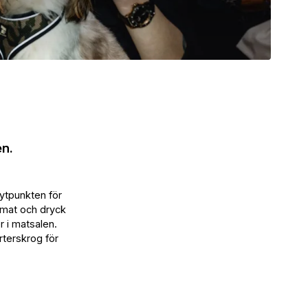
en.
nytpunkten för
t mat och dryck
r i matsalen.
rterskrog för