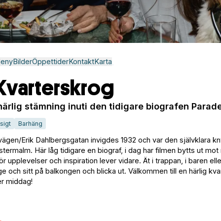
eny
Bilder
Öppettider
Kontakt
Karta
Kvarterskrog
ärlig stämning inuti den tidigare biografen Parad
sigt
Barhäng
avägen/Erik Dahlbergsgatan invigdes 1932 och var den självklara k
ermalm. Här låg tidigare en biograf, i dag har filmen bytts ut mo
 upplevelser och inspiration lever vidare. Ät i trappan, i baren elle
age och sitt på balkongen och blicka ut. Välkommen till en härlig kva
ler middag!