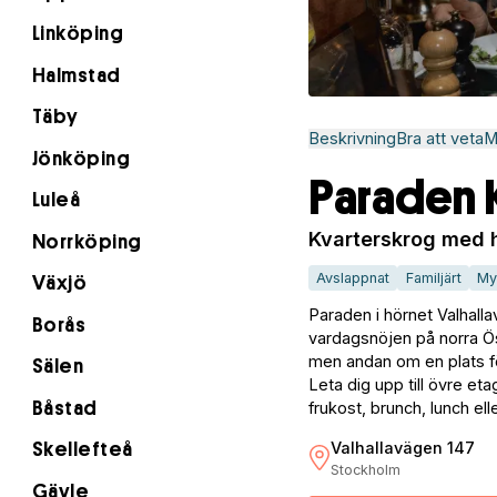
Linköping
Halmstad
Täby
Beskrivning
Bra att veta
M
Jönköping
Paraden 
Luleå
Kvarterskrog med h
Norrköping
Avslappnat
Familjärt
My
Växjö
Paraden i hörnet Valhall
Borås
vardagsnöjen på norra Öst
men andan om en plats för
Sälen
Leta dig upp till övre et
Båstad
frukost, brunch, lunch el
Valhallavägen 147
Skellefteå
Stockholm
Gävle