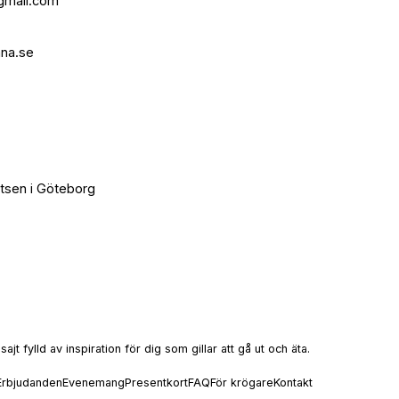
gmail.com
na.se
atsen i Göteborg
t fylld av inspiration för dig som gillar att gå ut och äta.
Erbjudanden
Evenemang
Presentkort
FAQ
För krögare
Kontakt