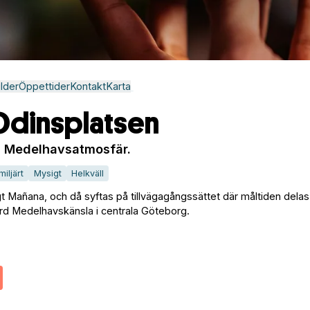
ilder
Öppettider
Kontakt
Karta
dinsplatsen
i Medelhavsatmosfär.
miljärt
Mysigt
Helkväll
gt Mañana, och då syftas på tillvägagångssättet där måltiden delas
rd Medelhavskänsla i centrala Göteborg.