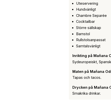
Uteservering
Hundvänligt
Chambre Separée
Cocktailbar
Större sällskap
Barnstol
Rullstolsanpassat
Samtalsvänligt
Inrikting på Mañana 
Sydeuropeiskt, Spansk
Maten på Mañana Odi
Tapas och tacos.
Drycken på Mañana O
Smakrika drinkar.