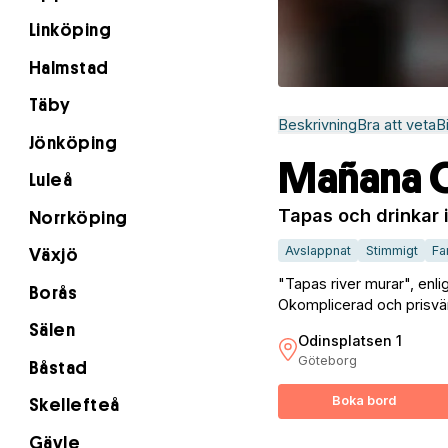
Linköping
Halmstad
Täby
Beskrivning
Bra att veta
B
Jönköping
Mañana O
Luleå
Tapas och drinkar 
Norrköping
Avslappnat
Stimmigt
Fa
Växjö
"Tapas river murar", enli
Borås
Okomplicerad och prisvä
Sälen
Odinsplatsen 1
Göteborg
Båstad
Boka bord
Skellefteå
Gävle