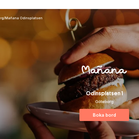
rg
/
Mañana Odinsplatsen
Odinsplatsen 1
Göteborg
Boka bord