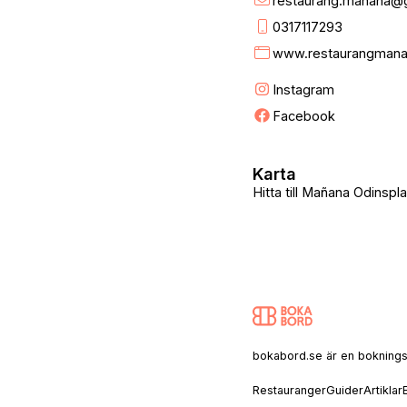
restaurang.manana@
0317117293
www.restaurangmana
Instagram
Facebook
Karta
Hitta till Mañana Odinspl
bokabord.se är en bokningssaj
Restauranger
Guider
Artiklar