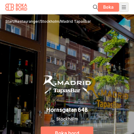
Boka
Start
/
Restauranger
/
Stockholm
/
Madrid Tapasbar
Hornsgatan 64B
Stockholm
Boka bord