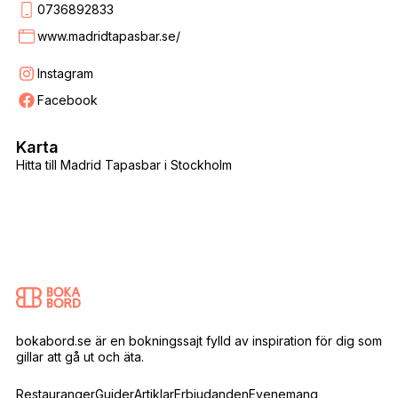
0736892833
www.madridtapasbar.se/
Instagram
Facebook
Karta
Hitta till Madrid Tapasbar i Stockholm
bokabord.se är en bokningssajt fylld av inspiration för dig som
gillar att gå ut och äta.
Restauranger
Guider
Artiklar
Erbjudanden
Evenemang