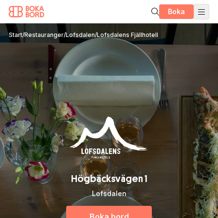
Boka
Start
/
Restauranger
/
Lofsdalen
/
Lofsdalens Fjällhotell
Högbäcksvägen 1
Lofsdalen
Boka bord