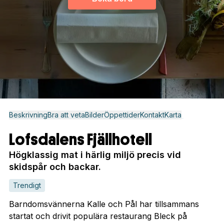
Beskrivning
Bra att veta
Bilder
Öppettider
Kontakt
Karta
Lofsdalens Fjällhotell
Högklassig mat i härlig miljö precis vid
skidspår och backar.
Trendigt
Barndomsvännerna Kalle och Pål har tillsammans
startat och drivit populära restaurang Bleck på