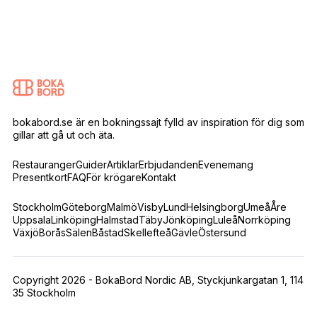
bokabord.se är en bokningssajt fylld av inspiration för dig som
gillar att gå ut och äta.
Restauranger
Guider
Artiklar
Erbjudanden
Evenemang
Presentkort
FAQ
För krögare
Kontakt
Stockholm
Göteborg
Malmö
Visby
Lund
Helsingborg
Umeå
Åre
Uppsala
Linköping
Halmstad
Täby
Jönköping
Luleå
Norrköping
Växjö
Borås
Sälen
Båstad
Skellefteå
Gävle
Östersund
Copyright 2026 - BokaBord Nordic AB, Styckjunkargatan 1, 114
35 Stockholm