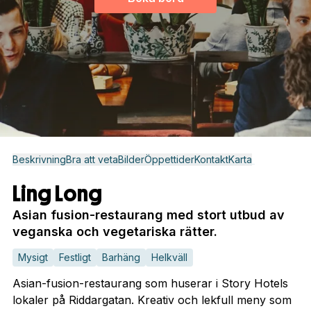
Beskrivning
Bra att veta
Bilder
Öppettider
Kontakt
Karta
Ling Long
Asian fusion-restaurang med stort utbud av
veganska och vegetariska rätter.
Mysigt
Festligt
Barhäng
Helkväll
Asian-fusion-restaurang som huserar i Story Hotels
lokaler på Riddargatan. Kreativ och lekfull meny som