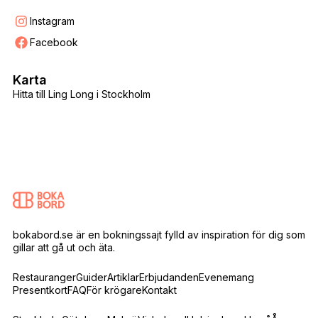
Instagram
Facebook
Karta
Hitta till Ling Long i Stockholm
bokabord.se är en bokningssajt fylld av inspiration för dig som
gillar att gå ut och äta.
Restauranger
Guider
Artiklar
Erbjudanden
Evenemang
Presentkort
FAQ
För krögare
Kontakt