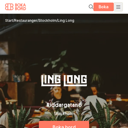
Boka
Start
/
Restauranger
/
Stockholm
/
Ling Long
Riddargatan 6
Stockholm
Boka bord