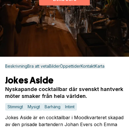
Beskrivning
Bra att veta
Bilder
Öppettider
Kontakt
Karta
Jokes Aside
Nyskapande cocktailbar där svenskt hantverk
möter smaker från hela världen.
Stimmigt
Mysigt
Barhäng
Intimt
Jokes Aside är en cocktailbar i Moodkvarteret skapad
av den prisade bartendern Johan Evers och Emma