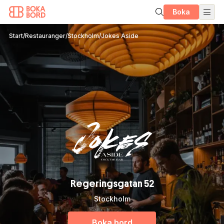
Boka
Start
/
Restauranger
/
Stockholm
/
Jokes Aside
Regeringsgatan 52
Stockholm
Boka bord