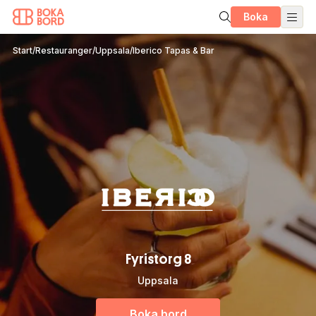
Boka
Start
/
Restauranger
/
Uppsala
/
Iberico Tapas & Bar
Fyristorg 8
Uppsala
Boka bord