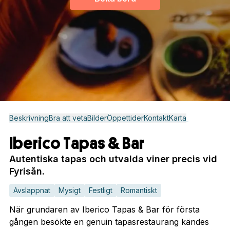
Beskrivning
Bra att veta
Bilder
Öppettider
Kontakt
Karta
Iberico Tapas & Bar
Autentiska tapas och utvalda viner precis vid
Fyrisån.
Avslappnat
Mysigt
Festligt
Romantiskt
När grundaren av Iberico Tapas & Bar för första
gången besökte en genuin tapasrestaurang kändes