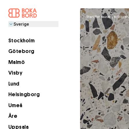
Start
/
Restauranger
/
Stockh
Sverige
Stockholm
Göteborg
Malmö
Visby
Lund
Helsingborg
Umeå
Åre
Uppsala