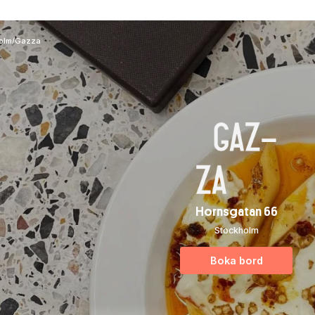
olm
/
Gazza
Hornsgatan 66
Stockholm
Boka bord