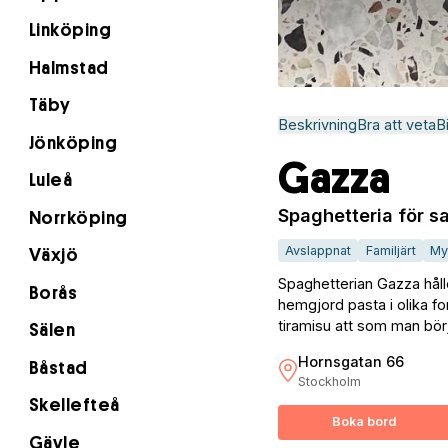
Linköping
Halmstad
Täby
Beskrivning
Bra att veta
B
Jönköping
Gazza
Luleå
Spaghetteria för sa
Norrköping
Avslappnat
Familjärt
My
Växjö
Spaghetterian Gazza hålle
Borås
hemgjord pasta i olika fo
tiramisu att som man börja
Sälen
Hornsgatan 66
Båstad
Stockholm
Skellefteå
Boka bord
Gävle