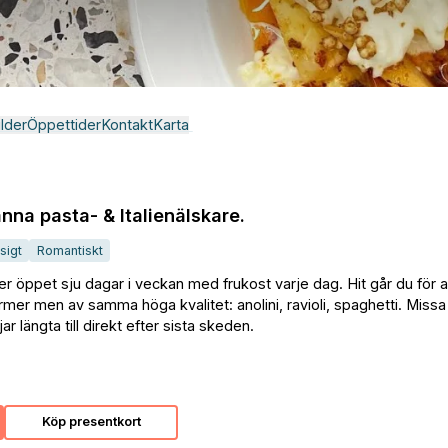
ilder
Öppettider
Kontakt
Karta
nna pasta- & Italienälskare.
sigt
Romantiskt
r öppet sju dagar i veckan med frukost varje dag. Hit går du för a
rmer men av samma höga kvalitet: anolini, ravioli, spaghetti. Missa
r längta till direkt efter sista skeden.
Köp presentkort