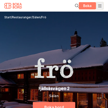
Boka
Start
/
Restauranger
/
Sälen
/
Frö
Fjällsåsvägen 2
Sälen
Boka bord