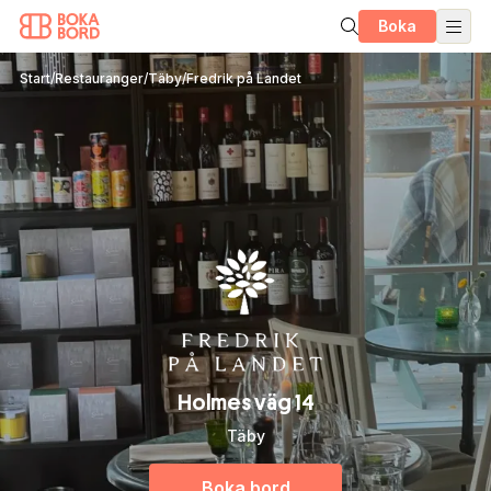
Boka
Start
/
Restauranger
/
Täby
/
Fredrik på Landet
Holmes väg 14
Täby
Boka bord