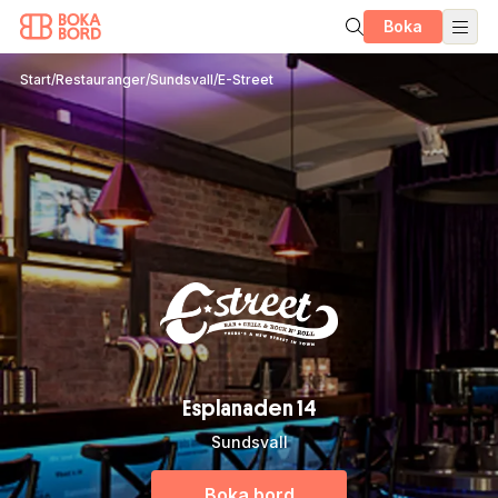
Boka
Start
/
Restauranger
/
Sundsvall
/
E-Street
Esplanaden 14
Sundsvall
Boka bord