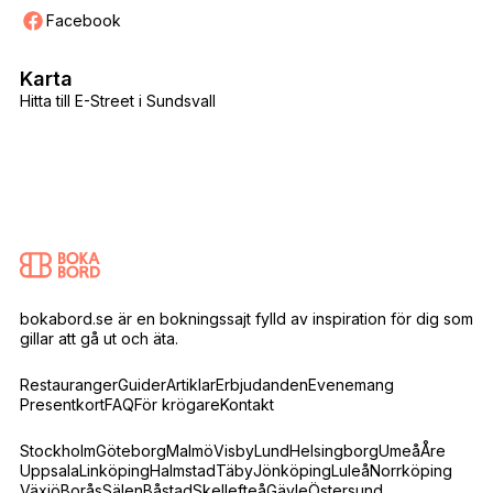
Facebook
Karta
Hitta till E-Street i Sundsvall
bokabord.se är en bokningssajt fylld av inspiration för dig som
gillar att gå ut och äta.
Restauranger
Guider
Artiklar
Erbjudanden
Evenemang
Presentkort
FAQ
För krögare
Kontakt
Stockholm
Göteborg
Malmö
Visby
Lund
Helsingborg
Umeå
Åre
Uppsala
Linköping
Halmstad
Täby
Jönköping
Luleå
Norrköping
Växjö
Borås
Sälen
Båstad
Skellefteå
Gävle
Östersund