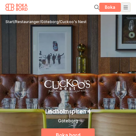
Boka
Start
/
Restauranger
/
Göteborg
/
Cuckoo's Nest
Lindholmspiren 4
Göteborg
Boka bord