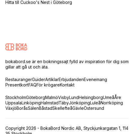
Hitta till Cuckoo's Nest i Göteborg
bokabord.se är en bokningssajt fylld av inspiration för dig som
gillar att gå ut och äta.
Restauranger
Guider
Artiklar
Erbjudanden
Evenemang
Presentkort
FAQ
För krögare
Kontakt
Stockholm
Göteborg
Malmö
Visby
Lund
Helsingborg
Umeå
Åre
Uppsala
Linköping
Halmstad
Täby
Jönköping
Luleå
Norrköping
Växjö
Borås
Sälen
Båstad
Skellefteå
Gävle
Östersund
Copyright 2026 - BokaBord Nordic AB, Styckjunkargatan 1, 114
35 Stockholm