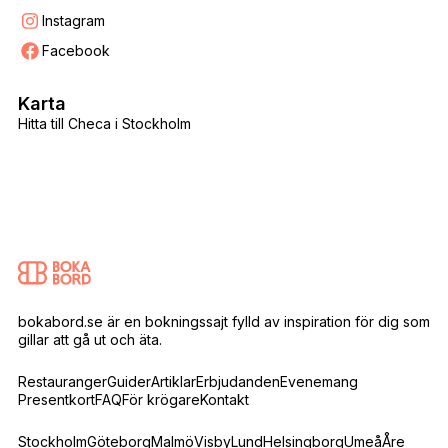
Instagram
Facebook
Karta
Hitta till Checa i Stockholm
bokabord.se är en bokningssajt fylld av inspiration för dig som
gillar att gå ut och äta.
Restauranger
Guider
Artiklar
Erbjudanden
Evenemang
Presentkort
FAQ
För krögare
Kontakt
Stockholm
Göteborg
Malmö
Visby
Lund
Helsingborg
Umeå
Åre