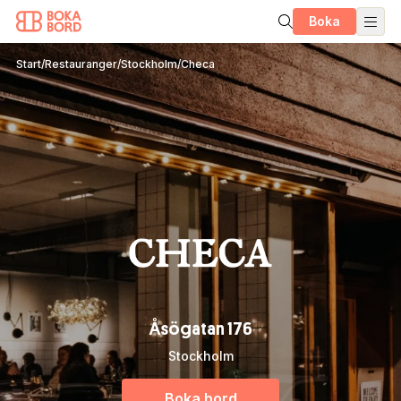
Boka
Start
/
Restauranger
/
Stockholm
/
Checa
Åsögatan 176
Stockholm
Boka bord