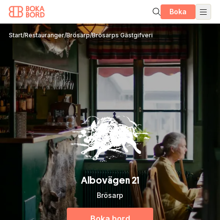
Boka
Start
/
Restauranger
/
Brösarp
/
Brösarps Gästgifveri
Albovägen 21
Brösarp
Boka bord