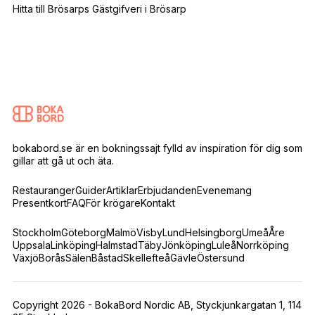
Hitta till Brösarps Gästgifveri i Brösarp
bokabord.se är en bokningssajt fylld av inspiration för dig som
gillar att gå ut och äta.
Restauranger
Guider
Artiklar
Erbjudanden
Evenemang
Presentkort
FAQ
För krögare
Kontakt
Stockholm
Göteborg
Malmö
Visby
Lund
Helsingborg
Umeå
Åre
Uppsala
Linköping
Halmstad
Täby
Jönköping
Luleå
Norrköping
Växjö
Borås
Sälen
Båstad
Skellefteå
Gävle
Östersund
Copyright 2026 - BokaBord Nordic AB, Styckjunkargatan 1, 114