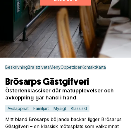
Beskrivning
Bra att veta
Meny
Öppettider
Kontakt
Karta
Brösarps Gästgifveri
Österlenklassiker där matupplevelser och
avkoppling går hand i hand.
Avslappnat
Familjärt
Mysigt
Klassiskt
Mitt bland Brösarps böljande backar ligger Brösarps
Gästgifveri – en klassisk mötesplats som välkomnat