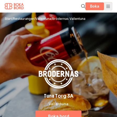
Boka
Start
/
Restauranger
/
Vallentuna
/
Brödernas Vallentuna
Tuna Torg 3A
Vallentuna
Boka bord